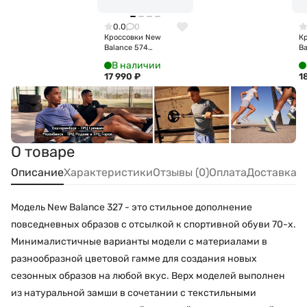
0.0
0
Кроссовки New
К
Balance 574
B
ML574EVN
В наличии
17 990
₽
1
О товаре
Описание
Характеристики
Отзывы (0)
Оплата
Доставка
Модель New Balance 327 - это стильное дополнение
повседневных образов с отсылкой к спортивной обуви 70-х.
Минималистичные варианты модели с материалами в
разнообразной цветовой гамме для создания новых
сезонных образов на любой вкус. Верх моделей выполнен
из натуральной замши в сочетании с текстильными