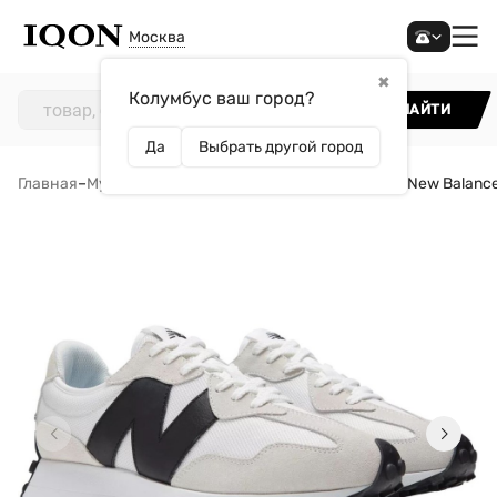
Москва
✖
Колумбус ваш город?
НАЙТИ
Да
Выбрать другой город
Главная
–
Мужчинам
–
Обувь
–
Кроссовки
–
Кроссовки New Balanc