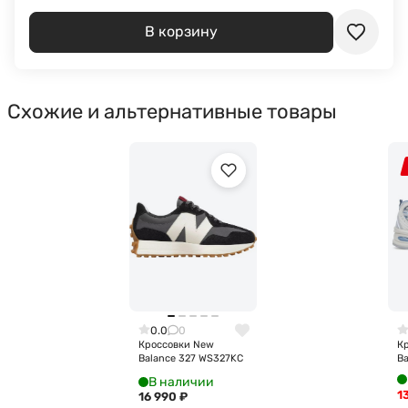
В корзину
Схожие и альтернативные товары
0.0
0
Кроссовки New
К
Balance 327 WS327KC
B
В наличии
1
16 990
₽