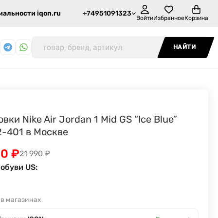
альности iqon.ru
+74951091323
Войти
Избранное
Корзина
НАЙТИ
вки Nike Air Jordan 1 Mid GS “Ice Blue”
2-401 в Москве
90
₽
21 990
₽
обуви US:
 в магазинах