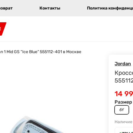
озврат
Контакты
Политика конфиденци
E
n 1 Mid GS “Ice Blue” 555112-401 в Москве
Jordan
Кроссо
55511
14 9
Размер 
6Y
Наличие