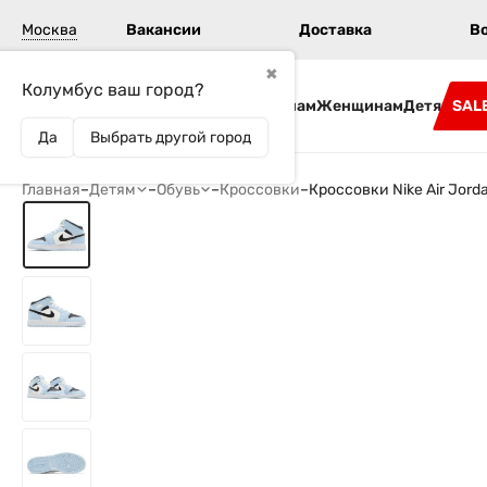
Москва
Вакансии
Доставка
В
✖
Колумбус ваш город?
Бренды
Мужчинам
Женщинам
Детям
SAL
Да
Выбрать другой город
Главная
–
Детям
–
Обувь
–
Кроссовки
–
Кроссовки Nike Air Jorda