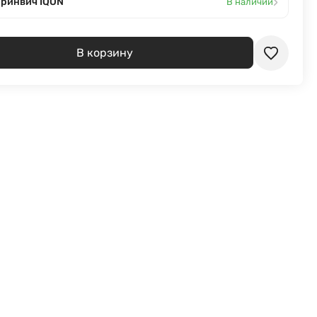
›
Гринвич IQON
В наличии
В корзину