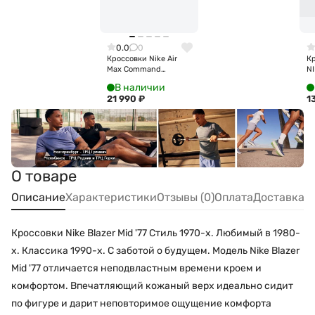
0.0
0
Кроссовки Nike Air
К
Max Command
NI
397690-021
3
В наличии
21 990
₽
1
О товаре
Описание
Характеристики
Отзывы (0)
Оплата
Доставка
Кроссовки Nike Blazer Mid '77 Стиль 1970-х. Любимый в 1980-
х. Классика 1990-х. С заботой о будущем. Модель Nike Blazer
Mid '77 отличается неподвластным времени кроем и
комфортом. Впечатляющий кожаный верх идеально сидит
по фигуре и дарит неповторимое ощущение комфорта