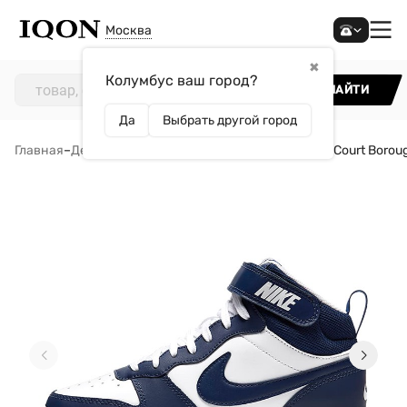
Москва
✖
Колумбус ваш город?
НАЙТИ
Да
Выбрать другой город
Главная
–
Детям
–
Обувь
–
Кроссовки
–
Кроссовки Nike Court Boroug