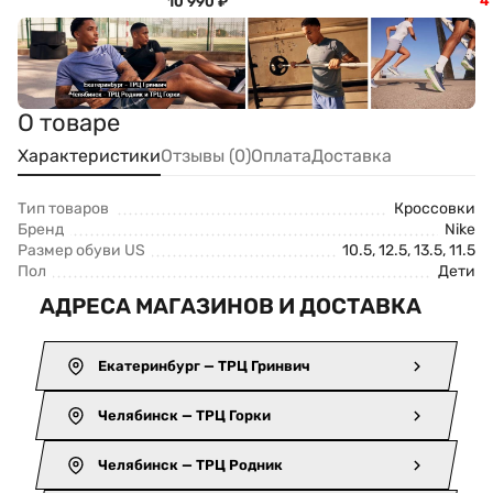
4
10 990
₽
О товаре
Характеристики
Отзывы (0)
Оплата
Доставка
Тип товаров
Кроссовки
Бренд
Nike
Размер обуви US
10.5, 12.5, 13.5, 11.5
Пол
Дети
АДРЕСА МАГАЗИНОВ И ДОСТАВКА
Екатеринбург — ТРЦ Гринвич
Челябинск — ТРЦ Горки
Челябинск — ТРЦ Родник