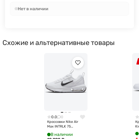
Нет в наличии
Схожие и альтернативные товары
0.0
0
Кроссовки Nike Air
Кр
Max INTRLK 75
Ki
DH9394-101
В наличии