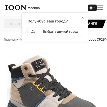
Москва
✖
Колумбус ваш город?
НАЙТИ
Да
Выбрать другой город
Главная
–
Мужчинам
–
Обувь
–
Ботинки
–
Кроссовки Strobbs C9281