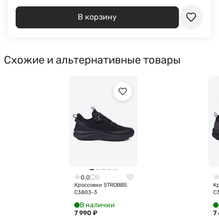
В корзину
Схожие и альтернативные товары
0.0
0
Кроссовки STROBBS
К
C3803-3
C
В наличии
7 990
₽
7