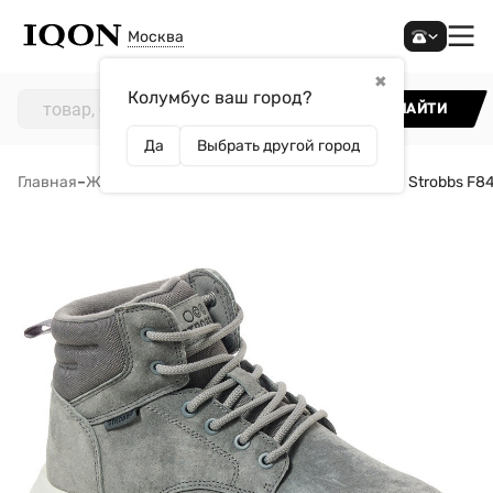
Москва
✖
Колумбус ваш город?
НАЙТИ
Да
Выбрать другой город
Главная
–
Женщинам
–
Обувь
–
Кроссовки
–
Кроссовки Strobbs F8