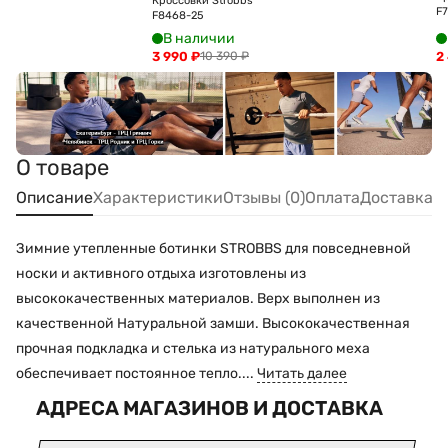
Кроссовки Strobbs
F
F8468-25
В наличии
3 990
₽
2
10 390
₽
О товаре
Описание
Характеристики
Отзывы (0)
Оплата
Доставка
Зимние утепленные ботинки STROBBS для повседневной
носки и активного отдыха изготовлены из
высококачественных материалов. Верх выполнен из
качественной Натуральной замши. Высококачественная
прочная подкладка и стелька из натурального меха
обеспечивает постоянное тепло....
Читать далее
АДРЕСА МАГАЗИНОВ И ДОСТАВКА