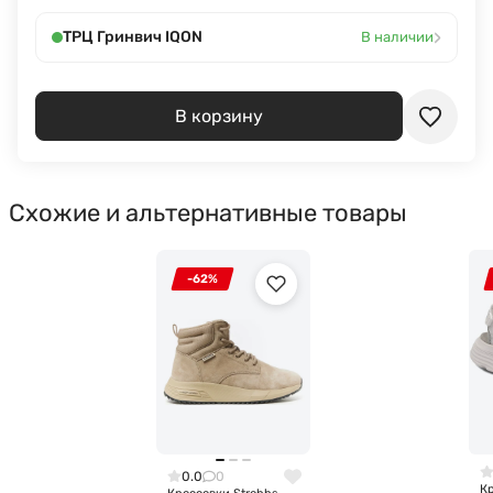
›
ТРЦ Гринвич IQON
В наличии
В корзину
Схожие и альтернативные товары
-62%
0.0
0
Кр