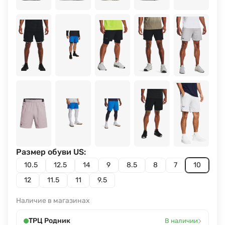
Размер обуви US:
10.5
12.5
14
9
8.5
8
7
10
12
11.5
11
9.5
Наличие в магазинах
›
ТРЦ Родник
В наличии