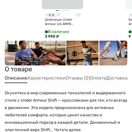
0.0
0
Шлепанцы Under
К
Armour UA ARMR
A
Shower Slide
6
В наличии
6007528-001
3 990
₽
9
О товаре
Описание
Характеристики
Отзывы (0)
Оплата
Доставка
Окунитесь в мир современных технологий и выдержанного
стиля с Under Armour Shift — кроссовками для тех, кто всегда
в движении. Эта модель предназначена для активных
любителей комфорта, которые ценят качество и
инновационный подход в каждой детали. Динамичный и
эластичный верх Shift...
Читать далее