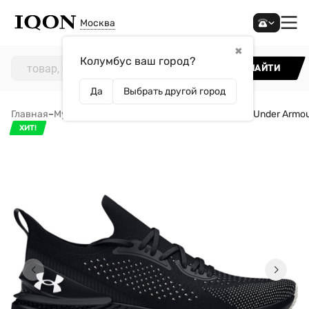
Москва
✖
Колумбус ваш город?
НАЙТИ
Да
Выбрать другой город
Главная
–
Мужчинам
–
Обувь
–
Кроссовки
–
Кроссовки Under Armou
ХИТ!