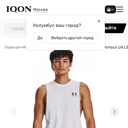
Москва
✖
Колумбус ваш город?
НАЙТИ
Да
Выбрать другой город
Главная
–
Мужчинам
–
Одежда
–
Майки
–
Майка Under Armour UA L