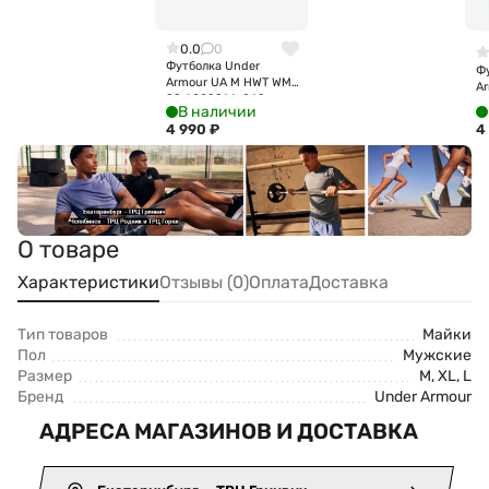
0.0
0
Футболка Under
Ф
Armour UA M HWT WM
Ar
SS 6009266-069
S
В наличии
4 990
₽
4
О товаре
Характеристики
Отзывы (0)
Оплата
Доставка
Тип товаров
Майки
Пол
Мужские
Размер
M, XL, L
Бренд
Under Armour
АДРЕСА МАГАЗИНОВ И ДОСТАВКА