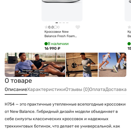
0.0
0
Кроссовки New
К
Balance Fresh Foam
Ba
Walking 880 v7
M
В наличии
M8806HE
16 990
₽
1
О товаре
Описание
Характеристики
Отзывы (0)
Оплата
Доставка
H754 — это практичные утепленные всепогодные кроссовки
от New Balance. Гибридный дизайн модели объединяет в
себе силуэты классических кроссовок и надежных
треккинговых ботинок, что делает ее универсальной, как