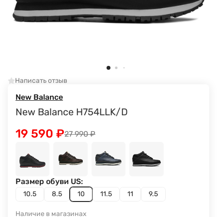
Написать отзыв
New Balance
New Balance H754LLK/D
19 590
₽
27 990
₽
Размер обуви US:
10.5
8.5
10
11.5
11
9.5
Наличие в магазинах