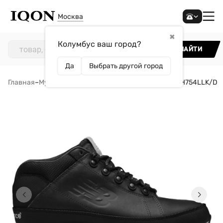
Москва
✖
Колумбус ваш город?
НАЙТИ
Да
Выбрать другой город
Главная
–
Мужчинам
–
Обувь
–
Ботинки
–
New Balance H754LLK/D