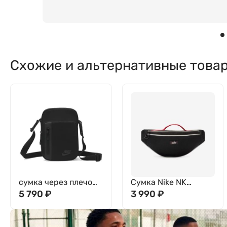
Схожие и альтернативные това
сумка через плечо
Сумка Nike NK
Nike NK ELMNTL PRM
5 790
₽
HERITAGE S WSTPCK
3 990
₽
CRSSBDY DN2557-
- RETRO Черный
010
DR6266-015