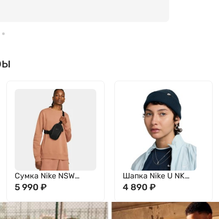
ры
Сумка Nike NSW
Шапка Nike U NK
Essentials DJ9794-
5 990
₽
TERRA BEANIE SC
4 890
₽
010
FUT365 L HF0176-
478