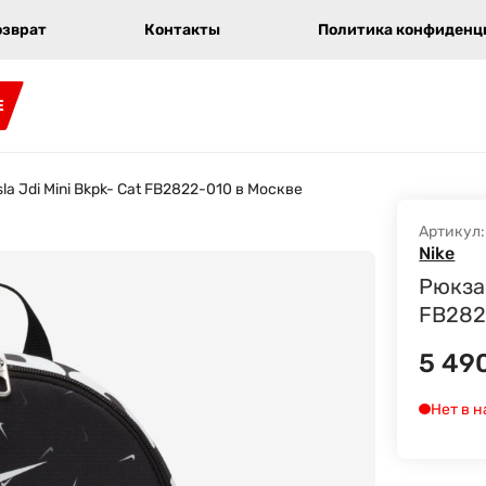
озврат
Контакты
Политика конфиденци
E
sla Jdi Mini Bkpk- Cat FB2822-010 в Москве
Артикул:
Nike
Рюкзак
FB282
5 49
Нет в 