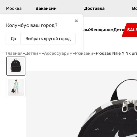
Москва
Вакансии
Доставка
В
✖
Колумбус ваш город?
Бренды
Мужчинам
Женщинам
Детям
SAL
Да
Выбрать другой город
Главная
–
Детям
–
Аксессуары
–
Рюкзаки
–
Рюкзак Nike Y Nk Br