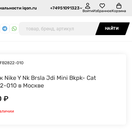
альности iqon.ru
+74951091323
Войти
Избранное
Корзина
НАЙТИ
FB2822-010
 Nike Y Nk Brsla Jdi Mini Bkpk- Cat
2-010 в Москве
0
₽
наличии