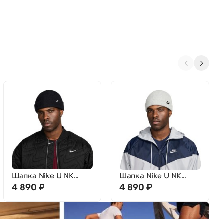
Шапка Nike U NK
Шапка Nike U NK
TERRA BEANIE SC
4 890
₽
TERRA BEANIE SC
4 890
₽
FUT365 L HF0176-010
FUT365 L HF0176-
063