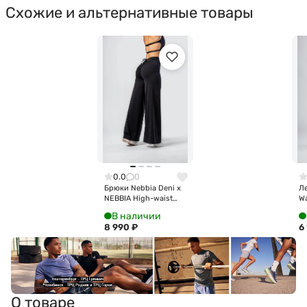
Схожие и альтернативные товары
0.0
0
Брюки Nebbia Deni x
Ле
NEBBIA High-waist
W
Flared Pants 312 Black
Le
В наличии
S
8 990
₽
6
О товаре