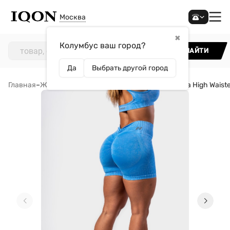
Москва
✖
Колумбус ваш город?
НАЙТИ
Да
Выбрать другой город
Главная
–
Женщинам
–
Одежда
–
Шорты
–
Шорты Nebbia High Waist