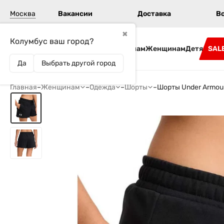
Москва
Вакансии
Доставка
В
✖
Колумбус ваш город?
Бренды
Мужчинам
Женщинам
Детям
SAL
Да
Выбрать другой город
Главная
–
Женщинам
–
Одежда
–
Шорты
–
Шорты Under Armou