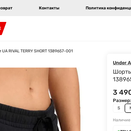
озврат
Контакты
Политика конфиденци
E
r UA RIVAL TERRY SHORT 1389657-001
Under 
Шорты
13896
3 49
Размер
S
Наличие