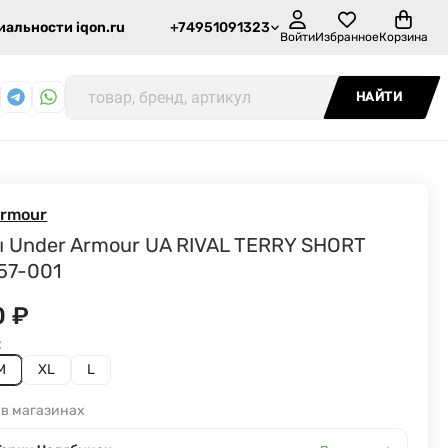
альности iqon.ru
+74951091323
Войти
Избранное
Корзина
НАЙТИ
Armour
 Under Armour UA RIVAL TERRY SHORT
57-001
0
₽
:
M
XL
L
 в магазинах