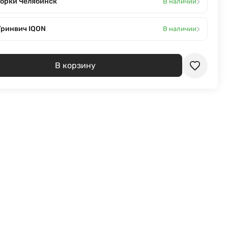
›
Горки Челябинск
В наличии
›
Гринвич IQON
В наличии
В корзину