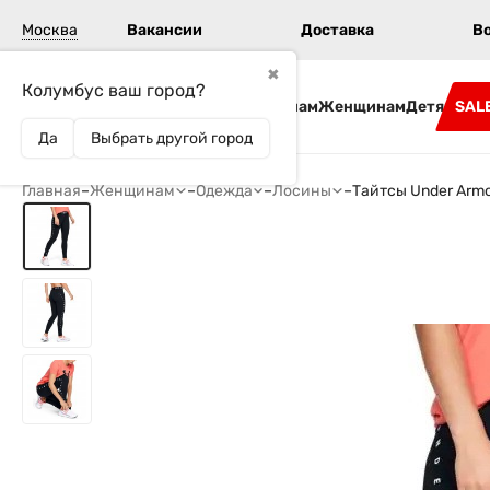
Москва
Вакансии
Доставка
В
✖
Колумбус ваш город?
Бренды
Мужчинам
Женщинам
Детям
SAL
Да
Выбрать другой город
Главная
–
Женщинам
–
Одежда
–
Лосины
–
Тайтсы Under Armo