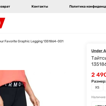
озврат
Контакты
Политика конфиденци
E
ur Favorite Graphic Legging 1351864-001
Under 
Тайтсы
13518
2 49
Размер
XS
Наличие