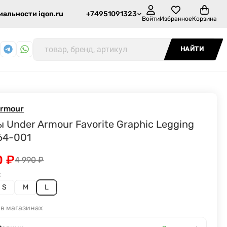
альности iqon.ru
+74951091323
Войти
Избранное
Корзина
НАЙТИ
Armour
 Under Armour Favorite Graphic Legging
64-001
0
₽
4 990
₽
:
S
M
L
 в магазинах