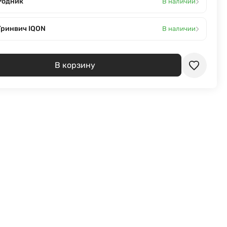
›
Родник
В наличии
›
Гринвич IQON
В наличии
В корзину