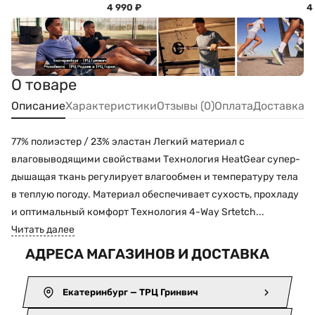
4 990
₽
4
О товаре
Описание
Характеристики
Отзывы (0)
Оплата
Доставка
77% полиэстер / 23% эластан Легкий материал с
влаговыводящими свойствами Технология HeatGear супер-
дышащая ткань регулирует влагообмен и температуру тела
в теплую погоду. Материал обеспечивает сухость, прохладу
и оптимальный комфорт Технология 4-Way Srtetch...
Читать далее
АДРЕСА МАГАЗИНОВ И ДОСТАВКА
Екатеринбург — ТРЦ Гринвич