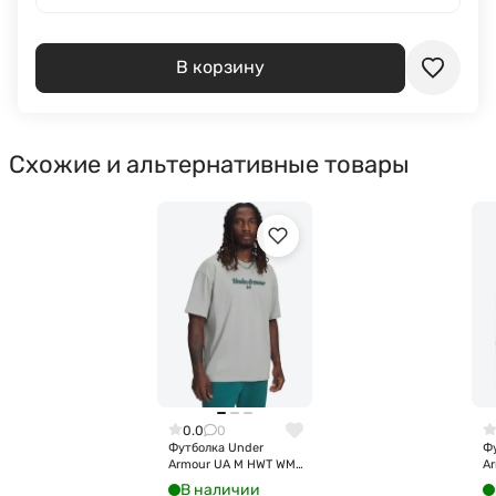
В корзину
Схожие и альтернативные товары
0.0
0
Футболка Under
Ф
Armour UA M HWT WM
Ar
SS 6009266-069
S
В наличии