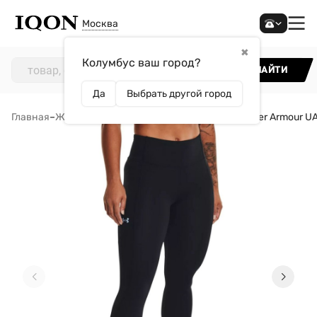
Москва
✖
Колумбус ваш город?
НАЙТИ
Да
Выбрать другой город
Главная
–
Женщинам
–
Одежда
–
Лосины
–
Тайтсы Under Armour UA 