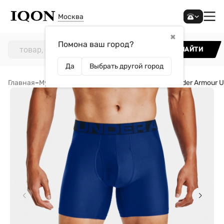
Москва
✖
Помона ваш город?
НАЙТИ
Да
Выбрать другой город
Главная
–
Мужчинам
–
Аксессуары
–
Трусы
–
Трусы Under Armour U