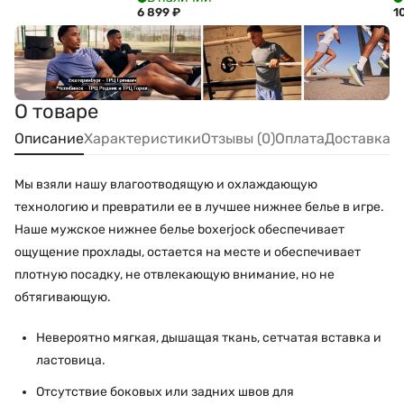
6 899
₽
1
О товаре
Описание
Характеристики
Отзывы (0)
Оплата
Доставка
Мы взяли нашу влагоотводящую и охлаждающую
технологию и превратили ее в лучшее нижнее белье в игре.
Наше мужское нижнее белье boxerjock обеспечивает
ощущение прохлады, остается на месте и обеспечивает
плотную посадку, не отвлекающую внимание, но не
обтягивающую.
Невероятно мягкая, дышащая ткань, сетчатая вставка и
ластовица.
Отсутствие боковых или задних швов для