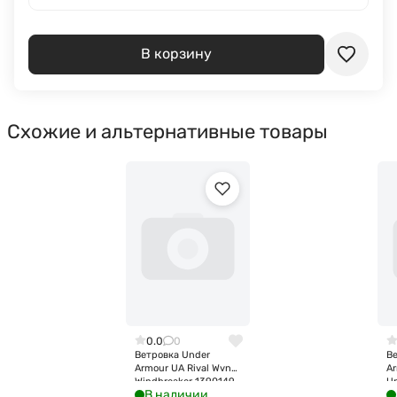
В корзину
Схожие и альтернативные товары
0.0
0
Ветровка Under
В
Armour UA Rival Wvn
A
Windbreaker 1390149-
U
В наличии
410
Ja