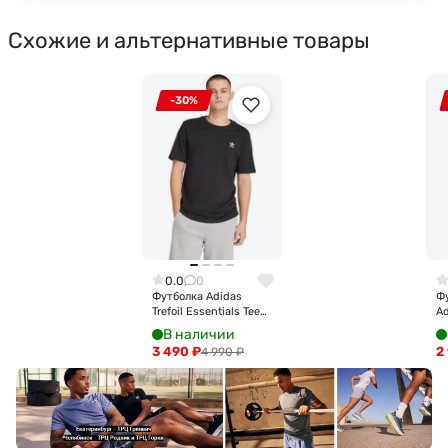
Схожие и альтернативные товары
-30%
0.0
0
Футболка Adidas
Фу
Trefoil Essentials Tee
Ad
IR9690
IR
В наличии
3 490
₽
2
4 990
₽