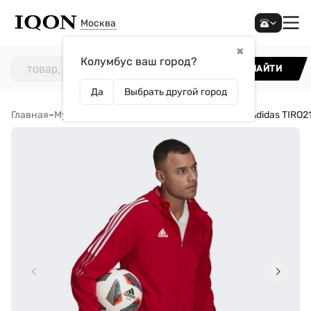
Москва
✖
Колумбус ваш город?
НАЙТИ
Да
Выбрать другой город
Главная
–
Мужчинам
–
Одежда
–
Ветровки
–
Ветровка Adidas TIRO2