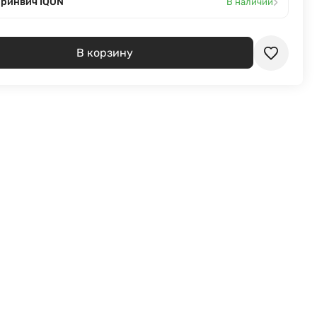
›
Гринвич IQON
В наличии
В корзину