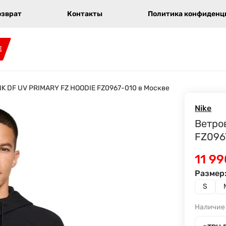
озврат
Контакты
Политика конфиденци
E
NK DF UV PRIMARY FZ HOODIE FZ0967-010 в Москве
Nike
Ветро
FZ096
11 9
Размер
S
Наличие