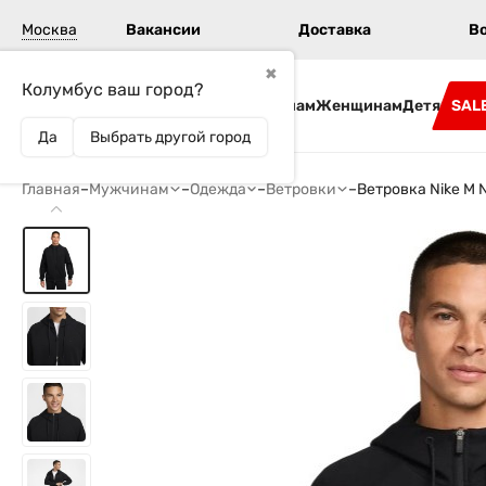
Москва
Вакансии
Доставка
В
✖
Колумбус ваш город?
Бренды
Мужчинам
Женщинам
Детям
SAL
Да
Выбрать другой город
Главная
–
Мужчинам
–
Одежда
–
Ветровки
–
Ветровка Nike M 