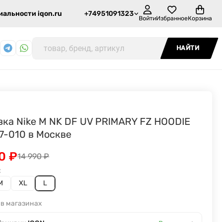
альности iqon.ru
+74951091323
Войти
Избранное
Корзина
НАЙТИ
вка Nike M NK DF UV PRIMARY FZ HOODIE
7-010 в Москве
90
₽
14 990
₽
:
M
XL
L
 в магазинах