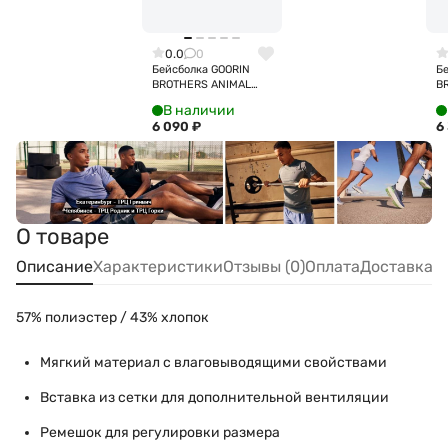
0.0
0
Бейсболка GOORIN
Б
BROTHERS ANIMAL
B
FARM PANTHER 101-
FA
В наличии
1585 (черный)
16
6 090
₽
6
с
О товаре
Описание
Характеристики
Отзывы (0)
Оплата
Доставка
57% полиэстер / 43% хлопок
Мягкий материал с влаговыводящими свойствами
Вставка из сетки для дополнительной вентиляции
Ремешок для регулировки размера