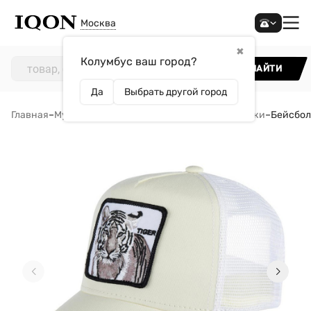
Москва
✖
Колумбус ваш город?
НАЙТИ
Да
Выбрать другой город
Главная
–
Мужчинам
–
Аксессуары
–
Кепки и бейсболки
–
Бейсбол