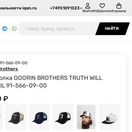
альности iqon.ru
+74951091323
Войти
Избранное
Корзина
НАЙТИ
91-566-09-00
Brothers
олка GOORIN BROTHERS TRUTH WILL
IL 91-566-09-00
0
₽