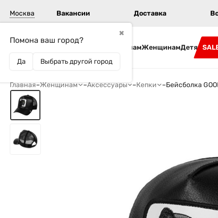
Москва
Вакансии
Доставка
В
✖
Помона ваш город?
Бренды
Мужчинам
Женщинам
Детям
SAL
Да
Выбрать другой город
Главная
–
Женщинам
–
Аксессуары
–
Кепки
–
Бейсболка GOO