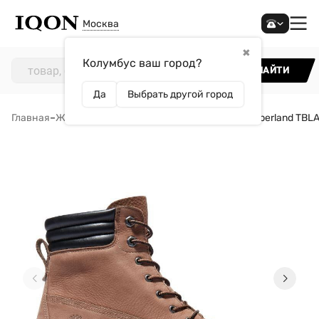
Москва
✖
Колумбус ваш город?
НАЙТИ
Да
Выбрать другой город
Главная
–
Женщинам
–
Обувь
–
Ботинки
–
Ботинки Timberland TBL