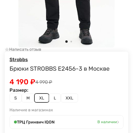
Написать отзыв
Strobbs
Брюки STROBBS E2456-3 в Москве
4 190
₽
4 990
₽
Размер:
S
M
XL
L
XXL
Наличие в магазинах
›
ТРЦ Гринвич IQON
В наличии