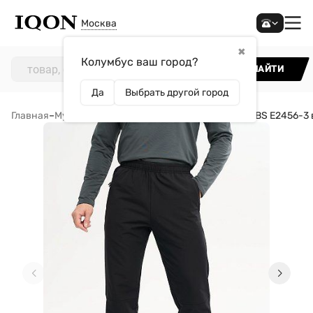
Москва
✖
Колумбус ваш город?
НАЙТИ
Да
Выбрать другой город
Главная
–
Мужчинам
–
Одежда
–
Брюки
–
Брюки STROBBS E2456-3 