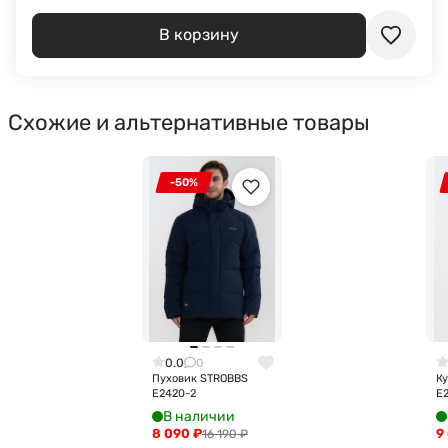
В корзину
Схожие и альтернативные товары
-50%
0.0
0
Пуховик STROBBS
К
E2420-2
E
В наличии
8 090
₽
9
16 190
₽