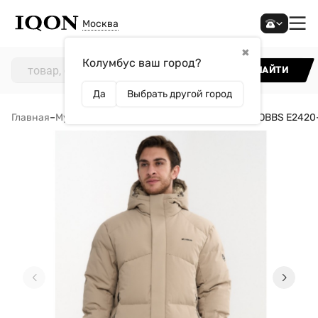
Москва
✖
Колумбус ваш город?
НАЙТИ
Да
Выбрать другой город
Главная
–
Мужчинам
–
Одежда
–
Куртки
–
Пуховик STROBBS E2420-