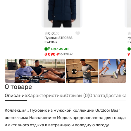
0.0
0
Пуховик STROBBS
К
E2420-2
E
В наличии
8 090
₽
9
16 190
₽
О товаре
Описание
Характеристики
Отзывы (0)
Оплата
Доставка
Коллекция:: Пуховик из мужской коллекции Outdoor Bear
осень-зима Назначение:: Модель предназначена для города
и активного отдыха в ветренную и холодную погоду.