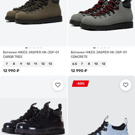
Ботинки HIKES JASPER HK-JSP-01
Ботинки HIKES JASPER HK-JSP-01
CAROB TREE
CONCRETE
7
8
9
10
11
12
13
6.5
7
8
10
12
12 990
₽
12 990
₽
-50%