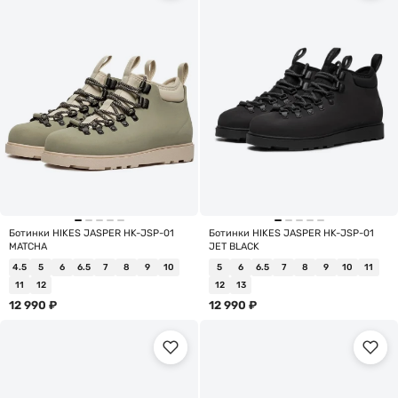
Ботинки HIKES JASPER HK-JSP-01
Ботинки HIKES JASPER HK-JSP-01
MATCHA
JET BLACK
4.5
5
6
6.5
7
8
9
10
5
6
6.5
7
8
9
10
11
11
12
12
13
12 990
₽
12 990
₽