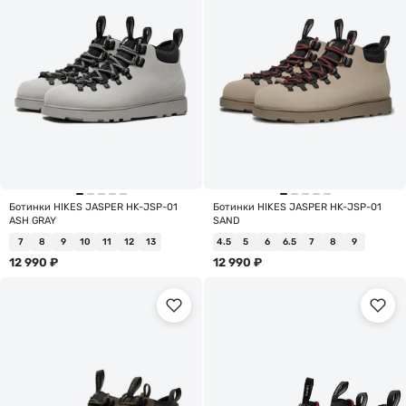
Ботинки HIKES JASPER HK-JSP-01
Ботинки HIKES JASPER HK-JSP-01
ASH GRAY
SAND
7
8
9
10
11
12
13
4.5
5
6
6.5
7
8
9
12 990
₽
12 990
₽