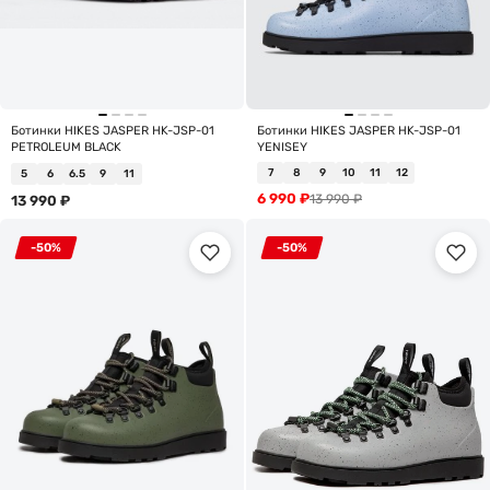
Ботинки HIKES JASPER HK-JSP-01
Ботинки HIKES JASPER HK-JSP-01
PETROLEUM BLACK
YENISEY
7
8
9
10
11
12
5
6
6.5
9
11
6 990
₽
13 990
₽
13 990
₽
-50%
-50%