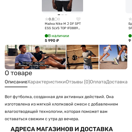
0.0
0
Майка Nike M J DF SPT
Бр
ESS SLVS TOP IF0889-
S
100
IF
В наличии
5 990
₽
9
О товаре
Описание
Характеристики
Отзывы (0)
Оплата
Доставка
Вот футболка, созданная для активных действий. Она
изготовлена из мягкой хлопковой смеси с добавлением
влагоотводящей технологии, которая поможет вам
оставаться свежим с утра до вечера.
АДРЕСА МАГАЗИНОВ И ДОСТАВКА