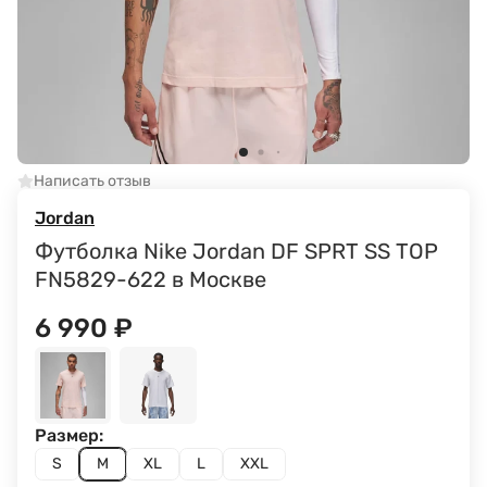
Написать отзыв
Jordan
Футболка Nike Jordan DF SPRT SS TOP
FN5829-622 в Москве
6 990
₽
Размер:
S
M
XL
L
XXL