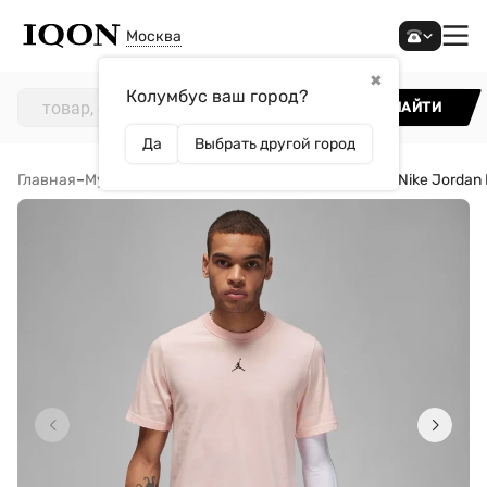
Москва
✖
Колумбус ваш город?
НАЙТИ
Да
Выбрать другой город
Главная
–
Мужчинам
–
Одежда
–
Футболки
–
Футболка Nike Jordan