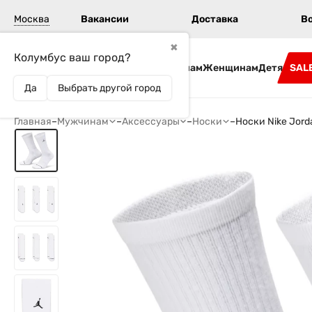
Москва
Вакансии
Доставка
В
✖
Колумбус ваш город?
Бренды
Мужчинам
Женщинам
Детям
SAL
Да
Выбрать другой город
Главная
–
Мужчинам
–
Аксессуары
–
Носки
–
Носки Nike Jor