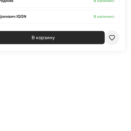
›
Родник
В наличии
›
Гринвич IQON
В наличии
В корзину