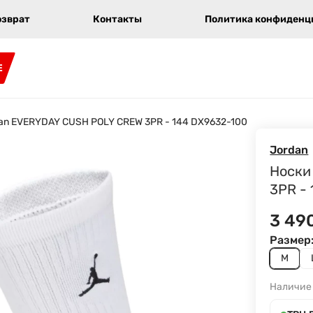
озврат
Контакты
Политика конфиденци
E
dan EVERYDAY CUSH POLY CREW 3PR - 144 DX9632-100
Jordan
Носки
3PR -
3 49
Размер
M
Наличие