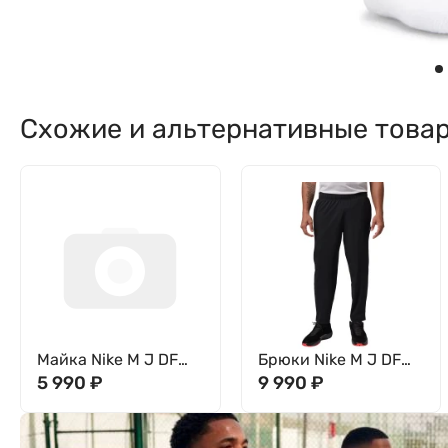
Схожие и альтернативные това
Майка Nike M J DF
Брюки Nike M J DF
SPT ESS SLVS TOP
5 990
₽
SPT ESS WVN PANT
9 990
₽
IF0889-100
IF2154-010