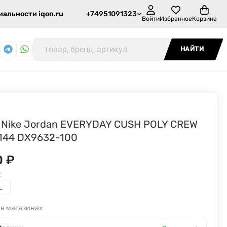
альности iqon.ru
+74951091323
Войти
Избранное
Корзина
НАЙТИ
 Nike Jordan EVERYDAY CUSH POLY CREW
 144 DX9632-100
0
₽
:
L
 в магазинах