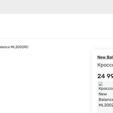
Контакты
Политика конфиденциальности iqo
Еще
E
alance ML2002RC
New Ba
Кросс
24 9