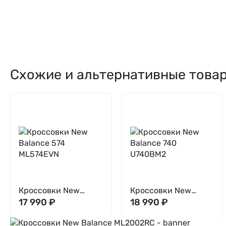
Схожие и альтернативные това
Кроссовки New
Кроссовки New
Balance 574
17 990
₽
Balance 740
18 990
₽
ML574EVN
U740BM2