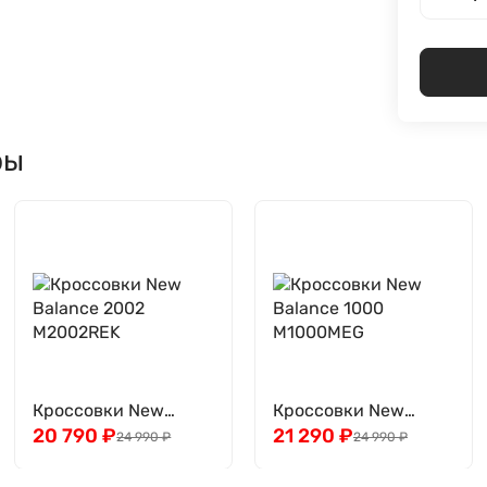
ры
Кроссовки New
Кроссовки New
Balance 2002
20 790
₽
Balance 1000
21 290
₽
24 990
₽
24 990
₽
M2002REK
M1000MEG