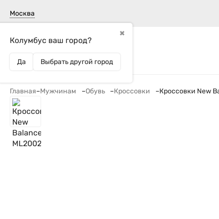
Москва
Вакансии
Доставка
Возврат
✖
Колумбус ваш город?
Бренды
Мужчинам
Женщинам
Детям
SAL
Да
Выбрать другой город
Главная
–
Мужчинам
–
Обувь
–
Кроссовки
–
Кроссовки New B