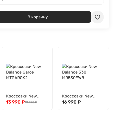
В корзину
Кроссовки New
Кроссовки New
Balance Garoe
13 990
₽
Balance 530
16 990
₽
19 990
₽
MTGAROK2
MR530EWB