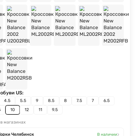
обуви US:
4.5
5.5
9
8.5
8
7.5
7
6.5
5
10
12
11
9.5
 в магазинах
›
Горки Челябинск
В наличии