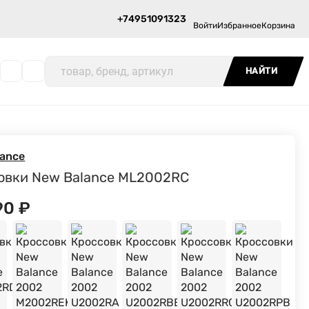
Еще
n.ru
+74951091323
Войти
Избранное
Корзина
НАЙТИ
lance
овки New Balance ML2002RC
90
₽