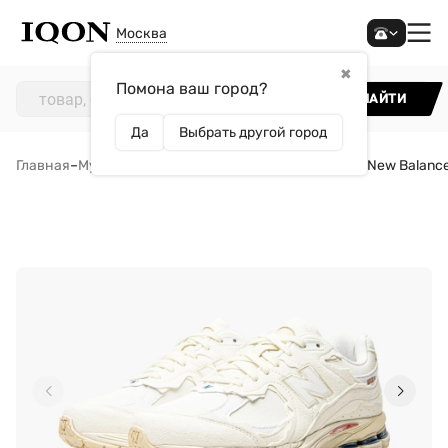
Москва
✖
Помона ваш город?
НАЙТИ
Да
Выбрать другой город
Главная
–
Мужчинам
–
Обувь
–
Кроссовки
–
Кроссовки New Balan