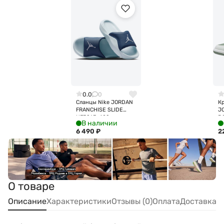
0.0
0
Сланцы Nike JORDAN
Кр
FRANCHISE SLIDE
J
HF3263-402
D
В наличии
6 490
₽
2
О товаре
Описание
Характеристики
Отзывы (0)
Оплата
Доставка