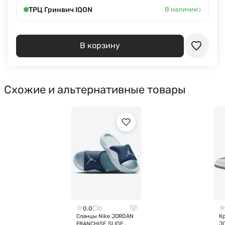
›
ТРЦ Гринвич IQON
В наличии
В корзину
Схожие и альтернативные товары
0.0
0
Сланцы Nike JORDAN
Кр
FRANCHISE SLIDE
J