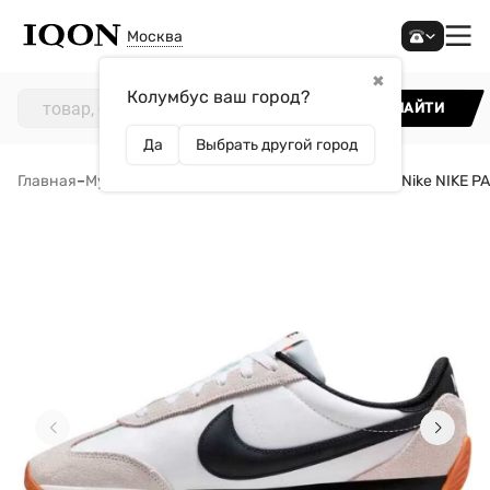
Москва
✖
Колумбус ваш город?
НАЙТИ
Да
Выбрать другой город
Главная
–
Мужчинам
–
Обувь
–
Кроссовки
–
Кроссовки Nike NIKE P