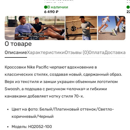
HF3263-402
D
В наличии
6 490
₽
2
О товаре
Описание
Характеристики
Отзывы (0)
Оплата
Доставка
Кроссовки Nike Pacific черпают вдохновение в
классических стилях, создавая новый, сдержанный образ.
Верх из текстиля и замши украшен объемным логотипом
Swoosh, а подошва с рисунком «елочка» и гибкими
канавками добавляет нотку стиля 70-х.
Цвет на фото: Белый/Платиновый оттенок/Светло-
коричневый/Черный
Модель: HQ2052-100