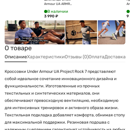
Armour UA ARMR
A
Shower Slide
6
В наличии
6007528-001
3 990
₽
9
О товаре
Описание
Характеристики
Отзывы (0)
Оплата
Доставка
Кроссовки Under Armour UA Project Rock 7 представляют
собой идеальное сочетание инновационного дизайна и
функциональности. Изготовленные из прочных
текстильных и синтетических материалов, они
обеспечивают превосходную вентиляцию, необходимую
для интенсивных тренировок и активного образа жизни.
Текстильная подкладка добавляет комфорта, обнимая стопу
для максимальной поддержки. Резиновая подошва с
надежным сцеплением гарантирует устойчивость на любых