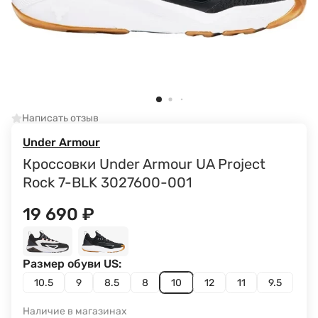
Написать отзыв
Under Armour
Кроссовки Under Armour UA Project
Rock 7-BLK 3027600-001
19 690
₽
Размер обуви US:
10.5
9
8.5
8
10
12
11
9.5
Наличие в магазинах