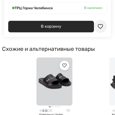
›
ТРЦ Горки Челябинск
В наличии
В корзину
Схожие и альтернативные товары
0.0
0
Шлепанцы Under
К