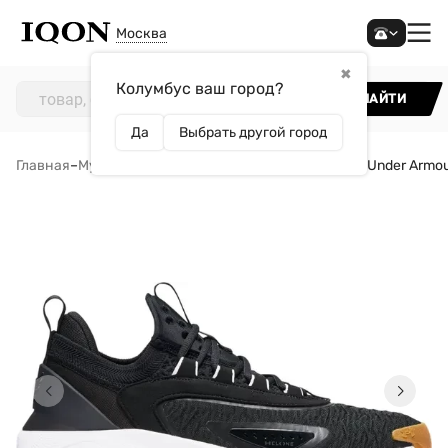
Москва
✖
Колумбус ваш город?
НАЙТИ
Да
Выбрать другой город
Главная
–
Мужчинам
–
Обувь
–
Кроссовки
–
Кроссовки Under Armou