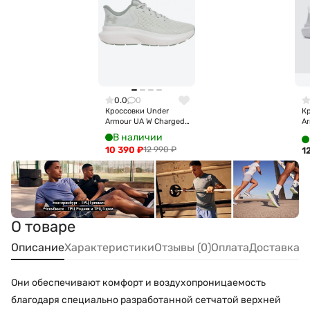
0.0
0
Кроссовки Under
К
Armour UA W Charged
A
Rogue 5 3028262-377
R
В наличии
10 390
₽
12 990
₽
1
О товаре
Описание
Характеристики
Отзывы (0)
Оплата
Доставка
Они обеспечивают комфорт и воздухопроницаемость
благодаря специально разработанной сетчатой верхней