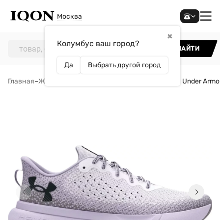
Москва
✖
Колумбус ваш город?
НАЙТИ
Да
Выбрать другой город
Главная
–
Женщинам
–
Обувь
–
Кроссовки
–
Кроссовки Under Armou