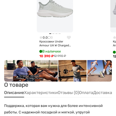
0.0
0
Кроссовки Under
К
Armour UA W Charged
A
Rogue 5 3028262-377
R
В наличии
10 390
₽
12 990
₽
1
О товаре
Описание
Характеристики
Отзывы (0)
Оплата
Доставка
Поддержка, которая вам нужна для более интенсивной
работы. С надежной посадкой и мягкой, упругой