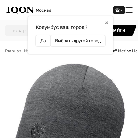
Москва
✖
Колумбус ваш город?
НАЙТИ
Да
Выбрать другой город
Главная
–
Мужчинам
–
Аксессуары
–
Шапки
–
Шапка Buff Merino Hea