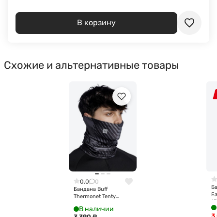
В корзину
Схожие и альтернативные товары
0.0
0
Ба
Бандана Buff
Ea
Thermonet Tenty
13
Graphite
В наличии
132771.901.10.00
3
3 390
₽