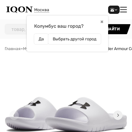
Москва
✖
Колумбус ваш город?
НАЙТИ
Да
Выбрать другой город
Главная
–
Мужчинам
–
Обувь
–
Сланцы
–
Шлепанцы Under Armour C