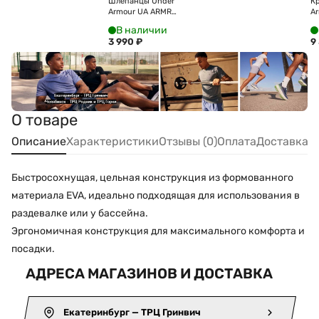
Шлепанцы Under
К
Armour UA ARMR
A
Shower Slide
6
В наличии
6007528-001
3 990
₽
9
О товаре
Описание
Характеристики
Отзывы (0)
Оплата
Доставка
Быстросохнущая, цельная конструкция из формованного
материала EVA, идеально подходящая для использования в
раздевалке или у бассейна.
Эргономичная конструкция для максимального комфорта и
посадки.
АДРЕСА МАГАЗИНОВ И ДОСТАВКА
Екатеринбург — ТРЦ Гринвич