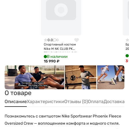
0.0
0
Спортивный костюм
Бр
Nike M NK CLUB PK
2
TRK SUIT HV1444-010
В наличии
3
15 990
₽
О товаре
Описание
Характеристики
Отзывы (0)
Оплата
Доставка
Познакомьтесь с свитшотом Nike Sportswear Phoenix Fleece
Oversized Crew — воплощением комфорта и модного стиля.