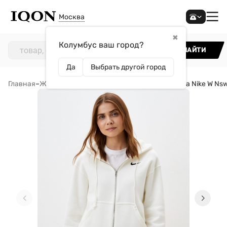
Москва
✖
Колумбус ваш город?
НАЙТИ
Да
Выбрать другой город
Главная
–
Женщинам
–
Одежда
–
Толстовки
–
Толстовка Nike W Nsw