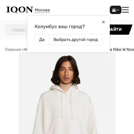
Москва
✖
Колумбус ваш город?
НАЙТИ
Да
Выбрать другой город
Главная
–
Женщинам
–
Одежда
–
Толстовки
–
Толстовка Nike W Nsw