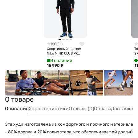
0.0
0
Спортивный костюм
То
Nike M NK CLUB PK
S
TRK SUIT HV1444-010
C
В наличии
15 990
₽
1
О товаре
Описание
Характеристики
Отзывы (0)
Оплата
Доставка
Эта худи изготовлена из комфортного и прочного материала
- 80% хлопка и 20% полиэстера, что обеспечивает ей долгий