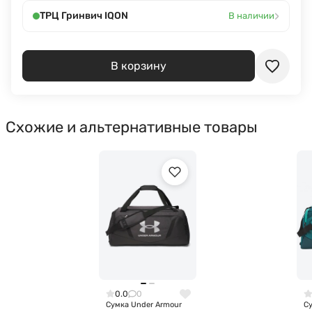
›
ТРЦ Гринвич IQON
В наличии
В корзину
Схожие и альтернативные товары
0.0
0
Сумка Under Armour
С