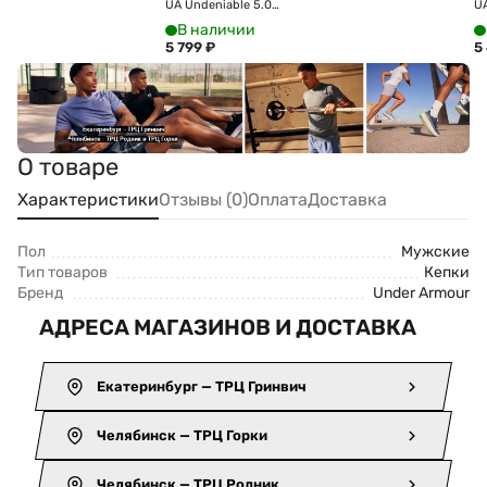
UA Undeniable 5.0
UA
Duffle MD 1369223-011
Du
В наличии
5 799
₽
5
О товаре
Характеристики
Отзывы (0)
Оплата
Доставка
Пол
Мужские
Тип товаров
Кепки
Бренд
Under Armour
АДРЕСА МАГАЗИНОВ И ДОСТАВКА
Екатеринбург — ТРЦ Гринвич
Челябинск — ТРЦ Горки
Челябинск — ТРЦ Родник