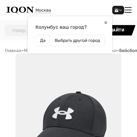
Москва
✖
Колумбус ваш город?
НАЙТИ
Да
Выбрать другой город
Главная
–
Мужчинам
–
Аксессуары
–
Кепки и бейсболки
–
Бейсболк