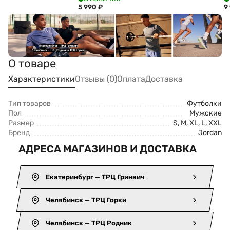
5 990
₽
9
О товаре
Характеристики
Отзывы (0)
Оплата
Доставка
Тип товаров
Футболки
Пол
Мужские
Размер
S, M, XL, L, XXL
Бренд
Jordan
АДРЕСА МАГАЗИНОВ И ДОСТАВКА
Екатеринбург — ТРЦ Гринвич
Челябинск — ТРЦ Горки
Челябинск — ТРЦ Родник