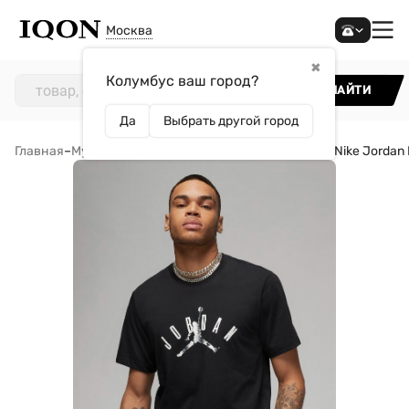
Москва
✖
Колумбус ваш город?
НАЙТИ
Да
Выбрать другой город
Главная
–
Мужчинам
–
Одежда
–
Футболки
–
Футболка Nike Jordan