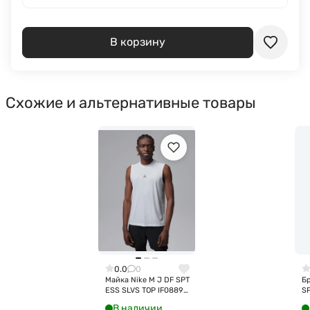
В корзину
Схожие и альтернативные товары
0.0
0
Майка Nike M J DF SPT
Бр
ESS SLVS TOP IF0889-
S
100
IF
В наличии