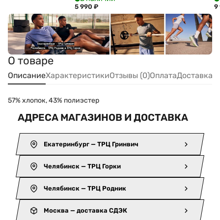
5 990
₽
9
О товаре
Описание
Характеристики
Отзывы (0)
Оплата
Доставка
57% хлопок, 43% полиэстер
АДРЕСА МАГАЗИНОВ И ДОСТАВКА
Екатеринбург — ТРЦ Гринвич
Челябинск — ТРЦ Горки
Челябинск — ТРЦ Родник
Москва — доставка СДЭК