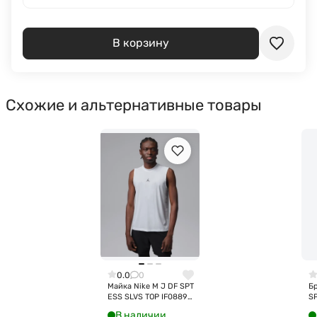
В корзину
Схожие и альтернативные товары
0.0
0
Майка Nike M J DF SPT
Бр
ESS SLVS TOP IF0889-
S
100
IF
В наличии