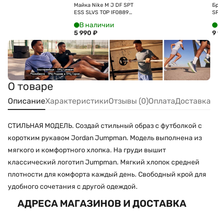
Майка Nike M J DF SPT
Бр
ESS SLVS TOP IF0889-
S
100
IF
В наличии
5 990
₽
9
О товаре
Описание
Характеристики
Отзывы (0)
Оплата
Доставка
СТИЛЬНАЯ МОДЕЛЬ. Создай стильный образ с футболкой с
коротким рукавом Jordan Jumpman. Модель выполнена из
мягкого и комфортного хлопка. На груди вышит
классический логотип Jumpman. Мягкий хлопок средней
плотности для комфорта каждый день. Свободный крой для
удобного сочетания с другой одеждой.
АДРЕСА МАГАЗИНОВ И ДОСТАВКА