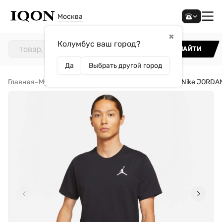
Москва
✖
Колумбус ваш город?
НАЙТИ
Да
Выбрать другой город
Главная
–
Мужчинам
–
Одежда
–
Футболки
–
Футболка Nike JORDA