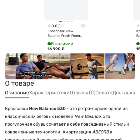
0.0
0
Кроссовки New
К
Balance Fresh Foam
Ba
Walking 880 v7
M
В наличии
M8806HE
16 990
₽
1
О товаре
Описание
Характеристики
Отзывы (0)
Оплата
Доставка
Кроссовки
New Balance 530
- это ретро-версия одной из
классических беговых моделей
New Balance
. Эта
прогулочная обувь сочетает в себе повседневный стиль и
современные технологии. Амортизация
ABZORB
в
промежуточной подошве обеспечивает превосходный