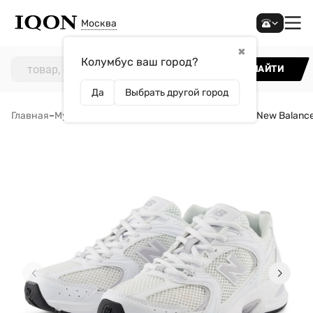
Москва
✖
Колумбус ваш город?
НАЙТИ
Да
Выбрать другой город
Главная
–
Мужчинам
–
Обувь
–
Кроссовки
–
Кроссовки New Balanc