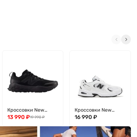
Кроссовки New
Кроссовки New
Balance Garoe
13 990
₽
Balance 530
16 990
₽
19 990
₽
MTGAROK2
MR530EWB