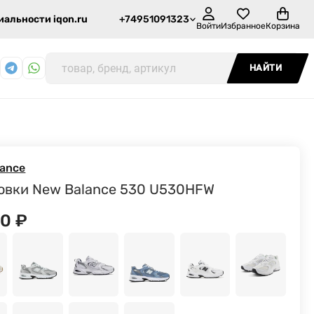
альности iqon.ru
+74951091323
Войти
Избранное
Корзина
НАЙТИ
lance
овки New Balance 530 U530HFW
90
₽