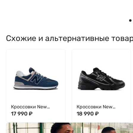
Схожие и альтернативные това
Кроссовки New
Кроссовки New
Balance 574
17 990
₽
Balance 740
18 990
₽
ML574EVN
U740BM2