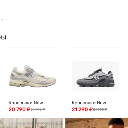
ры
Кроссовки New
Кроссовки New
Balance 2002
20 790
₽
Balance 1000
21 290
₽
24 990
₽
24 990
₽
M2002REK
M1000MEG