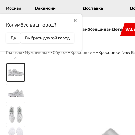
Москва
Вакансии
Доставка
В
✖
Колумбус ваш город?
Бренды
Мужчинам
Женщинам
Детям
SAL
Да
Выбрать другой город
Главная
–
Мужчинам
–
Обувь
–
Кроссовки
–
Кроссовки New B