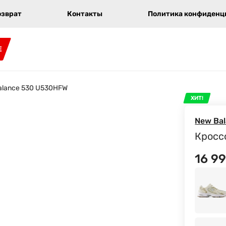
озврат
Контакты
Политика конфиденци
E
alance 530 U530HFW
ХИТ!
New Ba
Кросс
16 9