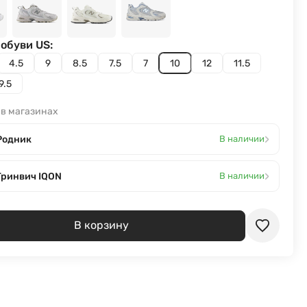
обуви US:
4.5
9
8.5
7.5
7
10
12
11.5
9.5
 в магазинах
›
Родник
В наличии
›
Гринвич IQON
В наличии
В корзину