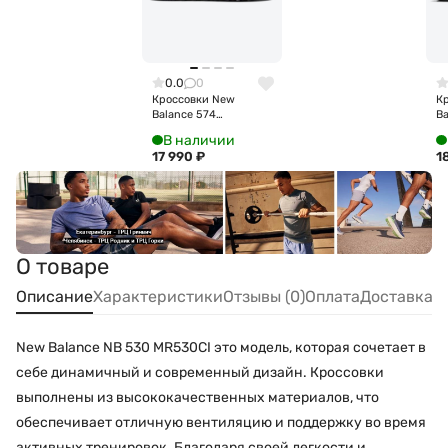
0.0
0
Кроссовки New
К
Balance 574
B
ML574EVN
В наличии
17 990
₽
1
О товаре
Описание
Характеристики
Отзывы (0)
Оплата
Доставка
New Balance NB 530 MR530CI это модель, которая сочетает в
себе динамичный и современный дизайн. Кроссовки
выполнены из высококачественных материалов, что
обеспечивает отличную вентиляцию и поддержку во время
активных тренировок. Благодаря своей легкости и