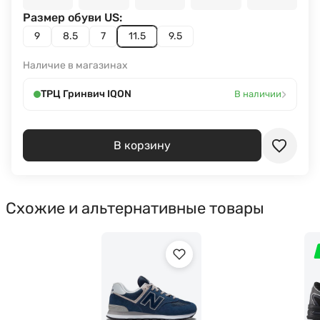
Размер обуви US:
9
8.5
7
11.5
9.5
Наличие в магазинах
›
ТРЦ Гринвич IQON
В наличии
В корзину
Схожие и альтернативные товары