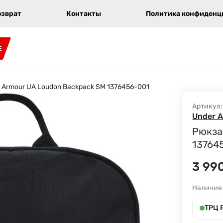
озврат
Контакты
Политика конфиденци
E
 Armour UA Loudon Backpack SM 1376456-001
Артикул:
Under 
Рюкза
13764
3 99
Наличие
ТРЦ 