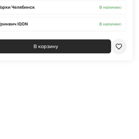
›
Горки Челябинск
В наличии
›
Гринвич IQON
В наличии
В корзину