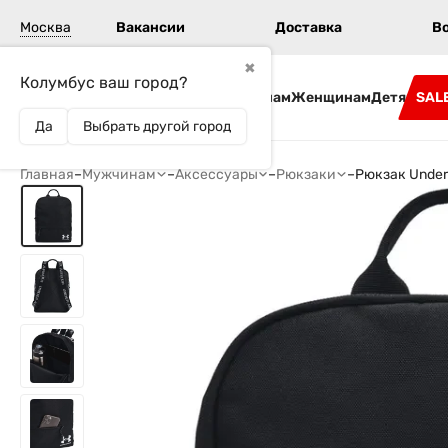
Москва
Вакансии
Доставка
В
✖
Колумбус ваш город?
Бренды
Мужчинам
Женщинам
Детям
SAL
Да
Выбрать другой город
Главная
–
Мужчинам
–
Аксессуары
–
Рюкзаки
–
Рюкзак Under