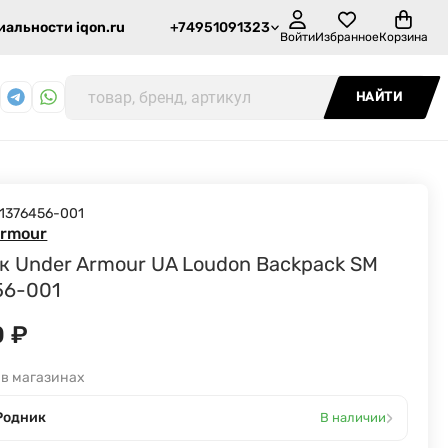
альности iqon.ru
+74951091323
Войти
Избранное
Корзина
НАЙТИ
1376456-001
Armour
к Under Armour UA Loudon Backpack SM
56-001
0
₽
 в магазинах
›
Родник
В наличии